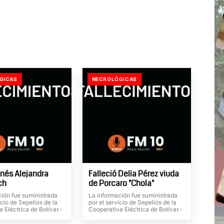
GICAS
NECROLÓGICAS
Inés Alejandra
Falleció Delia Pérez viuda
ch
de Porcaro "Chola"
ción fue suministrada
La información fue suministrada
icio de Sepelios de la
por el servicio de Sepelios de la
 Eléctrica de Bolívar.-
Cooperativa Eléctrica de Bolívar.-