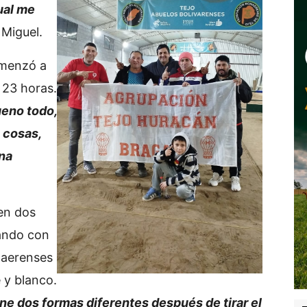
dual me
Miguel.
omenzó a
 23 horas.
eno todo,
 cosas,
na
en dos
cando con
naerenses
e y blanco.
ene dos formas diferentes después de tirar el