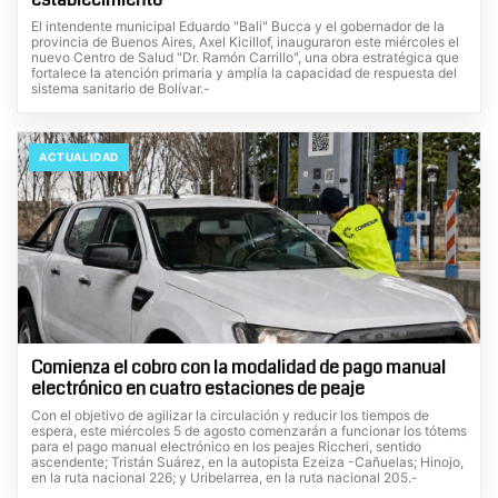
El intendente municipal Eduardo "Bali" Bucca y el gobernador de la
provincia de Buenos Aires, Axel Kicillof, inauguraron este miércoles el
nuevo Centro de Salud "Dr. Ramón Carrillo", una obra estratégica que
fortalece la atención primaria y amplía la capacidad de respuesta del
sistema sanitario de Bolívar.-
ACTUALIDAD
Comienza el cobro con la modalidad de pago manual
electrónico en cuatro estaciones de peaje
Con el objetivo de agilizar la circulación y reducir los tiempos de
espera, este miércoles 5 de agosto comenzarán a funcionar los tótems
para el pago manual electrónico en los peajes Riccheri, sentido
ascendente; Tristán Suárez, en la autopista Ezeiza -Cañuelas; Hinojo,
en la ruta nacional 226; y Uribelarrea, en la ruta nacional 205.-