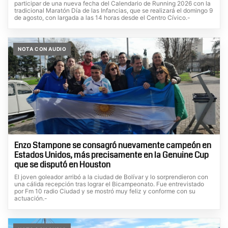
participar de una nueva fecha del Calendario de Running 2026 con la
tradicional Maratón Día de las Infancias, que se realizará el domingo 9
de agosto, con largada a las 14 horas desde el Centro Cívico.-
NOTA CON AUDIO
Enzo Stampone se consagró nuevamente campeón en
Estados Unidos, más precisamente en la Genuine Cup
que se disputó en Houston
El joven goleador arribó a la ciudad de Bolívar y lo sorprendieron con
una cálida recepción tras lograr el Bicampeonato. Fue entrevistado
por Fm 10 radio Ciudad y se mostró muy feliz y conforme con su
actuación.-