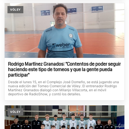
VÓLEY
Rodrigo Martínez Granados: "Contentos de poder seguir
haciendo este tipo de torneos y que la gente pueda
participar"
Desde el lunes 15, en el Complejo José Domeño, se está jugando una
nueva edición del Torneo Comercial de Vóley. El entrenador Rodrigo
Martínez Granados dialogó con Milanjo Villacorta, en el móvil
deportivo de RadioShow, y contó los detalles.
VÓLEY