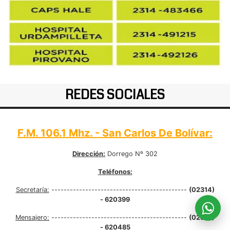
REDES SOCIALES
F.M. 106.1 Mhz. - San Carlos De Bolívar:
Dirección:
Dorrego Nº 302
Teléfonos:
Secretaría:
--------------------------------------------
(02314)
- 620399
Mensajero:
--------------------------------------------
(02314)
- 620485