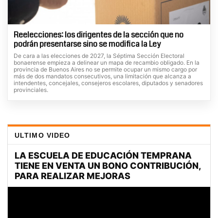
Reelecciones: los dirigentes de la sección que no
podrán presentarse sino se modifica la Ley
De cara a las elecciones de 2027, la Séptima Sección Electoral
bonaerense empieza a delinear un mapa de recambio obligado. En la
provincia de Buenos Aires no se permite ocupar un mismo cargo por
más de dos mandatos consecutivos, una limitación que alcanza a
intendentes, concejales, consejeros escolares, diputados y senadores
provinciales.
ULTIMO VIDEO