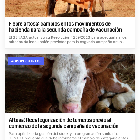
Fiebre aftosa: cambios en los movimientos de
hacienda para la segunda campaña de vacunación
El SENASA actualizó su Resolución 1259/2023 para adecuarla a los
criterios de inoculación previstos para la segunda campaña anual.-
AGROPECUARIAS
Aftosa: Recategorización de terneros previo al
comienzo de la segunda campaña de vacunación
Para optimizar la gestión del stock y la programación sanitaria,
SENASA recuerda que debe informarse el cambio de categoría antes