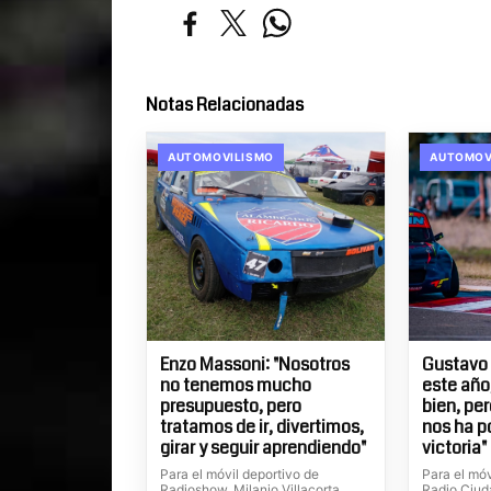
Notas Relacionadas
AUTOMOVILISMO
AUTOMOV
Enzo Massoni: "Nosotros
Gustavo 
no tenemos mucho
este año
presupuesto, pero
bien, pe
tratamos de ir, divertimos,
nos ha p
girar y seguir aprendiendo"
victoria"
Para el móvil deportivo de
Para el mó
Radioshow, Milanjo Villacorta
Radio Ciuda