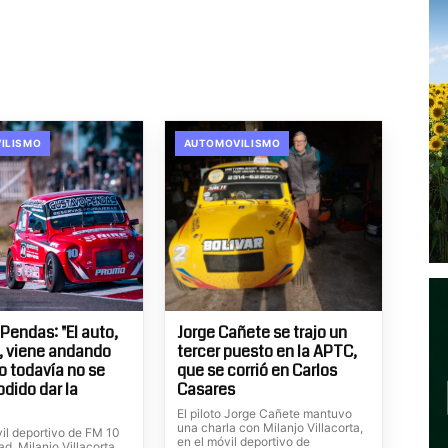
ILISMO
AUTOMOVILISMO
Pendas: "El auto,
Jorge Cañete se trajo un
, viene andando
tercer puesto en la APTC,
ro todavía no se
que se corrió en Carlos
odido dar la
Casares
El piloto Jorge Cañete mantuvo
una charla con Milanjo Villacorta,
vil deportivo de FM 10
en el móvil deportivo de
d, Milanjo Villacorta