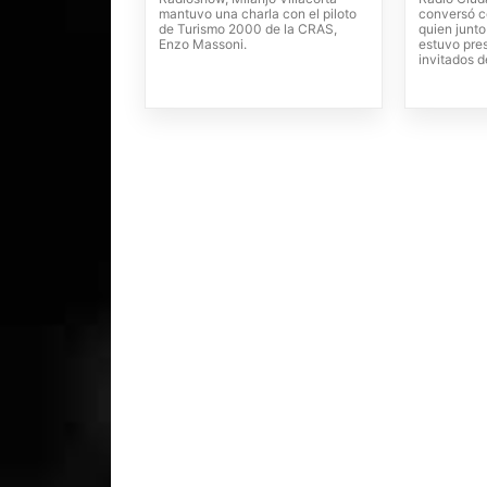
mantuvo una charla con el piloto
conversó c
de Turismo 2000 de la CRAS,
quien junto
Enzo Massoni.
estuvo pres
invitados d