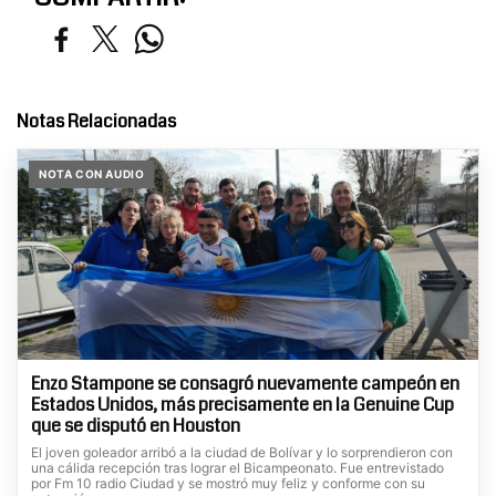
Notas Relacionadas
NOTA CON AUDIO
Enzo Stampone se consagró nuevamente campeón en
Estados Unidos, más precisamente en la Genuine Cup
que se disputó en Houston
El joven goleador arribó a la ciudad de Bolívar y lo sorprendieron con
una cálida recepción tras lograr el Bicampeonato. Fue entrevistado
por Fm 10 radio Ciudad y se mostró muy feliz y conforme con su