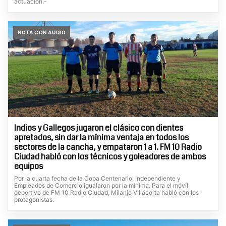
actuación.-
NOTA CON AUDIO
Indios y Gallegos jugaron el clásico con dientes
apretados, sin dar la mínima ventaja en todos los
sectores de la cancha, y empataron 1 a 1. FM 10 Radio
Ciudad habló con los técnicos y goleadores de ambos
equipos
Por la cuarta fecha de la Copa Centenario, Independiente y
Empleados de Comercio igualaron por la mínima. Para el móvil
deportivo de FM 10 Radio Ciudad, Milanjo Villacorta habló con los
protagonistas.