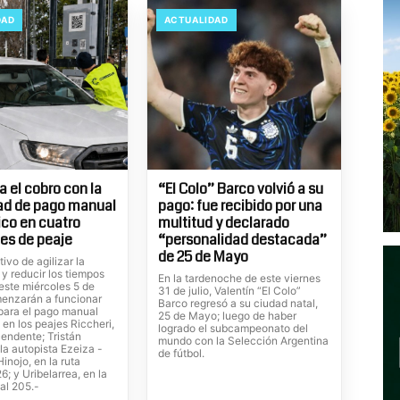
DAD
ACTUALIDAD
 el cobro con la
“El Colo” Barco volvió a su
ad de pago manual
pago: fue recibido por una
ico en cuatro
multitud y declarado
es de peaje
“personalidad destacada”
de 25 de Mayo
tivo de agilizar la
 y reducir los tiempos
En la tardenoche de este viernes
este miércoles 5 de
31 de julio, Valentín “El Colo”
enzarán a funcionar
Barco regresó a su ciudad natal,
 para el pago manual
25 de Mayo; luego de haber
 en los peajes Riccheri,
logrado el subcampeonato del
cendente; Tristán
mundo con la Selección Argentina
la autopista Ezeiza -
de fútbol.
inojo, en la ruta
6; y Uribelarrea, en la
al 205.-