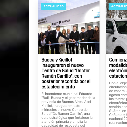
ACTUALIDAD
ACTUALI
Bucca y Kicillof
Comienza
inauguraron el nuevo
modalid
Centro de Salud "Doctor
electrón
Ramón Carrillo", con
estacion
posterior recorrida por el
Con el obje
establecimiento
circulación
de espera, 
El intendente municipal Eduardo
agosto com
"Bali" Bucca y el gobernador de la
los tótems
provincia de Buenos Aires, Axel
electrónico
Kicillof, inauguraron este
sentido as
miércoles el nuevo Centro de
Suárez, en 
Salud "Dr. Ramón Carrillo", una
Cañuelas; H
obra estratégica que fortalece la
nacional 22
atención primaria y amplía la
ruta nacion
capacidad de respuesta del