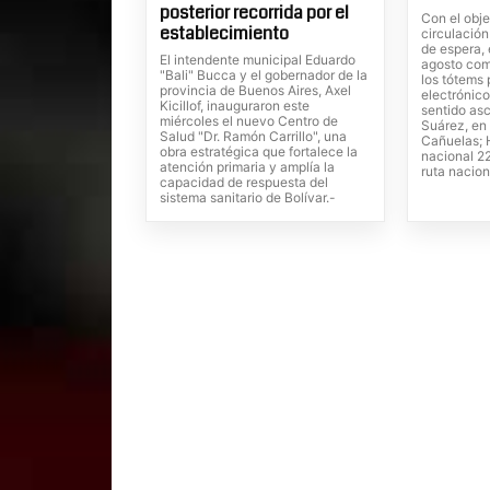
posterior recorrida por el
Con el obje
establecimiento
circulación
de espera, 
El intendente municipal Eduardo
agosto com
"Bali" Bucca y el gobernador de la
los tótems
provincia de Buenos Aires, Axel
electrónico
Kicillof, inauguraron este
sentido as
miércoles el nuevo Centro de
Suárez, en 
Salud "Dr. Ramón Carrillo", una
Cañuelas; H
obra estratégica que fortalece la
nacional 22
atención primaria y amplía la
ruta nacion
capacidad de respuesta del
sistema sanitario de Bolívar.-