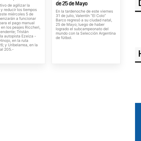
de 25 de Mayo
tivo de agilizar la
 y reducir los tiempos
En la tardenoche de este viernes
este miércoles 5 de
31 de julio, Valentín “El Colo”
enzarán a funcionar
Barco regresó a su ciudad natal,
 para el pago manual
25 de Mayo; luego de haber
 en los peajes Riccheri,
logrado el subcampeonato del
cendente; Tristán
mundo con la Selección Argentina
la autopista Ezeiza -
de fútbol.
inojo, en la ruta
6; y Uribelarrea, en la
al 205.-