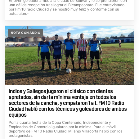
El joven goleador arribó a la ciudad de Bolívar y lo sorprendieron con
una cálida recepción tras lograr el Bicampeonato. Fue entrevistado
por Fm 10 radio Ciudad y se mostró muy feliz y conforme con su
actuación.-
NOTA CON AUDIO
Indios y Gallegos jugaron el clásico con dientes
apretados, sin dar la mínima ventaja en todos los
sectores de la cancha, y empataron 1 a 1. FM 10 Radio
Ciudad habló con los técnicos y goleadores de ambos
equipos
Por la cuarta fecha de la Copa Centenario, Independiente y
Empleados de Comercio igualaron por la mínima. Para el móvil
deportivo de FM 10 Radio Ciudad, Milanjo Villacorta habló con los
protagonistas.