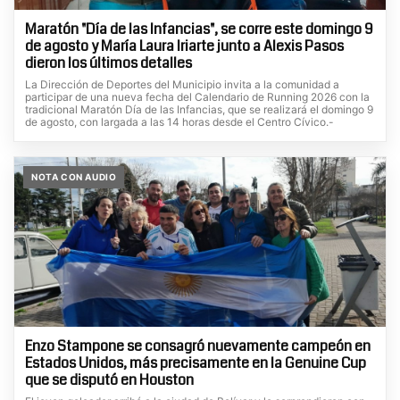
Maratón "Día de las Infancias", se corre este domingo 9
de agosto y María Laura Iriarte junto a Alexis Pasos
dieron los últimos detalles
La Dirección de Deportes del Municipio invita a la comunidad a
participar de una nueva fecha del Calendario de Running 2026 con la
tradicional Maratón Día de las Infancias, que se realizará el domingo 9
de agosto, con largada a las 14 horas desde el Centro Cívico.-
NOTA CON AUDIO
Enzo Stampone se consagró nuevamente campeón en
Estados Unidos, más precisamente en la Genuine Cup
que se disputó en Houston