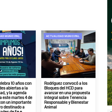
AD MUNICIPAL
ACTUALIDAD MUNICIPAL
elebra 10 años con
Rodríguez convocó a los
es abiertas a la
Bloques del HCD para
d, y la agenda
avanzar en una propuesta
 este martes 4 de
integral sobre Tenencia
con un importante
Responsable y Bienestar
o destinado a
Animal
ades de Fe e