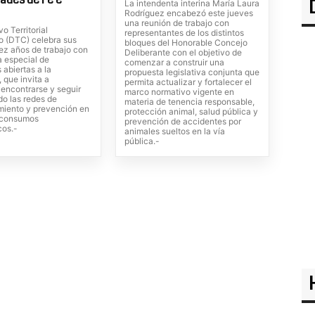
La intendenta interina María Laura
Rodríguez encabezó este jueves
una reunión de trabajo con
vo Territorial
representantes de los distintos
o (DTC) celebra sus
bloques del Honorable Concejo
ez años de trabajo con
Deliberante con el objetivo de
 especial de
comenzar a construir una
 abiertas a la
propuesta legislativa conjunta que
 que invita a
permita actualizar y fortalecer el
, encontrarse y seguir
marco normativo vigente en
do las redes de
materia de tenencia responsable,
iento y prevención en
protección animal, salud pública y
s consumos
prevención de accidentes por
cos.-
animales sueltos en la vía
pública.-