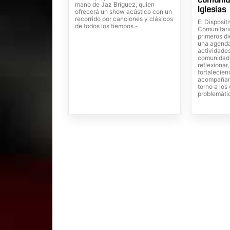
mano de Jaz Bríguez, quien
Iglesias
ofrecerá un show acústico con un
recorrido por canciones y clásicos
El Dispositi
de todos los tiempos.-
Comunitari
primeros di
una agenda
actividades
comunidad,
reflexionar
fortalecien
acompañam
torno a lo
problemáti