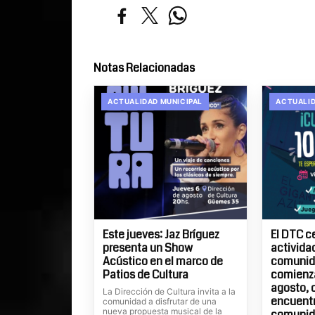
Notas Relacionadas
ACTUALIDAD MUNICIPAL
ACTUALID
Este jueves: Jaz Bríguez
El DTC c
presenta un Show
actividad
Acústico en el marco de
comunida
Patios de Cultura
comienza
agosto, 
La Dirección de Cultura invita a la
encuentr
comunidad a disfrutar de una
nueva propuesta musical de la
comunid