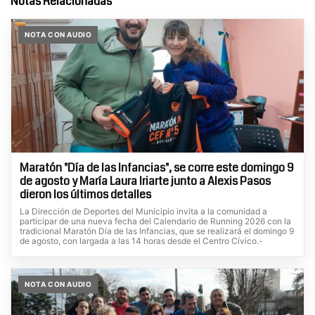
Notas Relacionadas
NOTA CON AUDIO
Maratón "Día de las Infancias", se corre este domingo 9
de agosto y María Laura Iriarte junto a Alexis Pasos
dieron los últimos detalles
La Dirección de Deportes del Municipio invita a la comunidad a
participar de una nueva fecha del Calendario de Running 2026 con la
tradicional Maratón Día de las Infancias, que se realizará el domingo 9
de agosto, con largada a las 14 horas desde el Centro Cívico.-
NOTA CON AUDIO