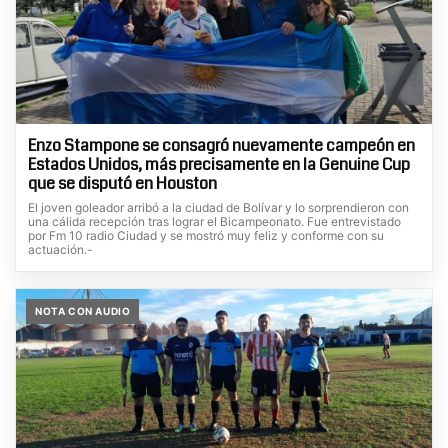
Enzo Stampone se consagró nuevamente campeón en
Estados Unidos, más precisamente en la Genuine Cup
que se disputó en Houston
El joven goleador arribó a la ciudad de Bolívar y lo sorprendieron con
una cálida recepción tras lograr el Bicampeonato. Fue entrevistado
por Fm 10 radio Ciudad y se mostró muy feliz y conforme con su
actuación.-
NOTA CON AUDIO