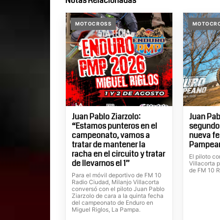
Notas Relacionadas
MOTOCROSS
MOTOCR
Juan Pablo Ziarzolo:
Juan Pabl
“Estamos punteros en el
segundo
campeonato, vamos a
nueva fe
tratar de mantener la
Pampea
racha en el circuito y tratar
El piloto c
de llevarnos el 1”
Villacorta 
de FM 10 R
Para el móvil deportivo de FM 10
Radio Ciudad, Milanjo Villacorta
conversó con el piloto Juan Pablo
Ziarzolo de cara a la quinta fecha
del campeonato de Enduro en
Miguel Riglos, La Pampa.