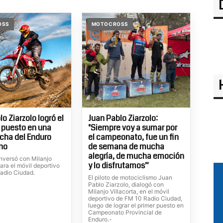
OSS
MOTOCROSS
o Ziarzolo logró el
Juan Pablo Ziarzolo:
 puesto en una
"Siempre voy a sumar por
cha del Enduro
el campeonato, fue un fin
no
de semana de mucha
alegría, de mucha emoción
onversó con Milanjo
y lo disfrutamos”
para el móvil deportivo
adio Ciudad.
El piloto de motociclismo Juan
Pablo Ziarzolo, dialogó con
Milanjo Villacorta, en el móvil
deportivo de FM 10 Radio Ciudad,
luego de lograr el primer puesto en
Campeonato Provincial de
Enduro.-