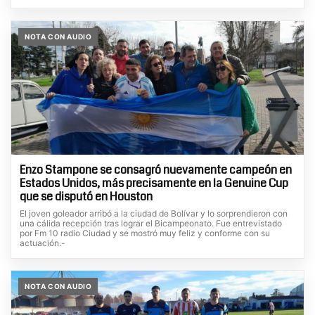
NOTA CON AUDIO
Enzo Stampone se consagró nuevamente campeón en
Estados Unidos, más precisamente en la Genuine Cup
que se disputó en Houston
El joven goleador arribó a la ciudad de Bolívar y lo sorprendieron con
una cálida recepción tras lograr el Bicampeonato. Fue entrevistado
por Fm 10 radio Ciudad y se mostró muy feliz y conforme con su
actuación.-
NOTA CON AUDIO