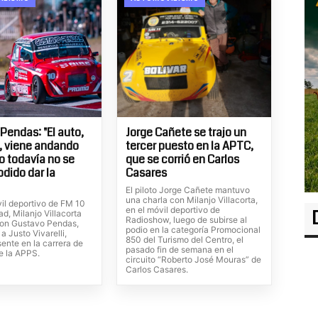
Pendas: "El auto,
Jorge Cañete se trajo un
, viene andando
tercer puesto en la APTC,
ro todavía no se
que se corrió en Carlos
odido dar la
Casares
El piloto Jorge Cañete mantuvo
una charla con Milanjo Villacorta,
vil deportivo de FM 10
en el móvil deportivo de
d, Milanjo Villacorta
Radioshow, luego de subirse al
on Gustavo Pendas,
podio en la categoría Promocional
 a Justo Vivarelli,
850 del Turismo del Centro, el
ente en la carrera de
pasado fin de semana en el
e la APPS.
circuito “Roberto José Mouras” de
Carlos Casares.