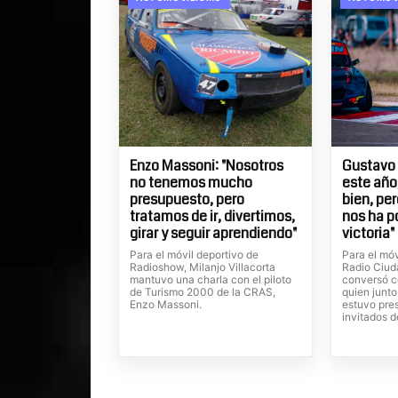
Enzo Massoni: "Nosotros
Gustavo 
no tenemos mucho
este año
presupuesto, pero
bien, pe
tratamos de ir, divertimos,
nos ha p
girar y seguir aprendiendo"
victoria"
Para el móvil deportivo de
Para el mó
Radioshow, Milanjo Villacorta
Radio Ciuda
mantuvo una charla con el piloto
conversó c
de Turismo 2000 de la CRAS,
quien junto
Enzo Massoni.
estuvo pres
invitados d