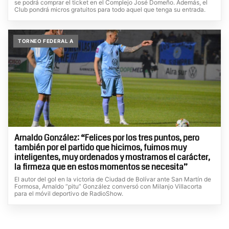
se podrá comprar el ticket en el Complejo José Domeño. Además, el
Club pondrá micros gratuitos para todo aquel que tenga su entrada.
TORNEO FEDERAL A
Arnaldo González: “Felices por los tres puntos, pero
también por el partido que hicimos, fuimos muy
inteligentes, muy ordenados y mostramos el carácter,
la firmeza que en estos momentos se necesita”
El autor del gol en la victoria de Ciudad de Bolívar ante San Martín de
Formosa, Arnaldo “pitu” González conversó con Milanjo Villacorta
para el móvil deportivo de RadioShow.