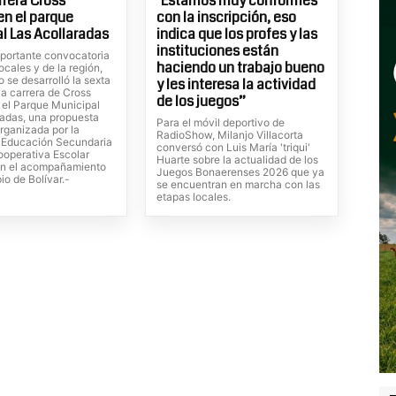
rrera Cross
"Estamos muy conformes
en el parque
con la inscripción, eso
l Las Acollaradas
indica que los profes y las
instituciones están
portante convocatoria
haciendo un trabajo bueno
locales y de la región,
 se desarrolló la sexta
y les interesa la actividad
la carrera de Cross
de los juegos”
 el Parque Municipal
radas, una propuesta
Para el móvil deportivo de
rganizada por la
RadioShow, Milanjo Villacorta
 Educación Secundaria
conversó con Luis María 'triqui'
ooperativa Escolar
Huarte sobre la actualidad de los
on el acompañamiento
Juegos Bonaerenses 2026 que ya
io de Bolívar.-
se encuentran en marcha con las
etapas locales.