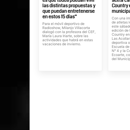
es que todos puedan vivir
sexta ca
las distintas propuestas y
Country 
que puedan entretenerse
municipa
en estos 15 días”
Con una im
de atletas 
Para el móvil deportivo de
este sábado
Radioshow, Milanjo Villacorta
edición de 
dialogó con la profesora del CEF,
Country en
María Laura Iriarte, sobre las
Las Acolla
actividades que habrá en estas
deportiva o
vacaciones de invierno.
Escuela de
N° 4 y la C
Ecoarte, c
del Municip