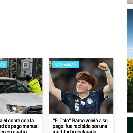
DAD
ACTUALIDAD
 el cobro con la
“El Colo” Barco volvió a su
ad de pago manual
pago: fue recibido por una
ico en cuatro
multitud y declarado