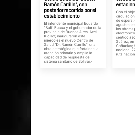
Ramón Carrillo", con
estacion
posterior recorrida por el
Con el obje
establecimiento
circulación
de espera, 
El intendente municipal Eduardo
agosto com
"Bali" Bucca y el gobernador de la
los tótems
provincia de Buenos Aires, Axel
electrónico
Kicillof, inauguraron este
sentido as
miércoles el nuevo Centro de
Suárez, en 
Salud "Dr. Ramón Carrillo", una
Cañuelas; H
obra estratégica que fortalece la
nacional 22
atención primaria y amplía la
ruta nacion
capacidad de respuesta del
sistema sanitario de Bolívar.-