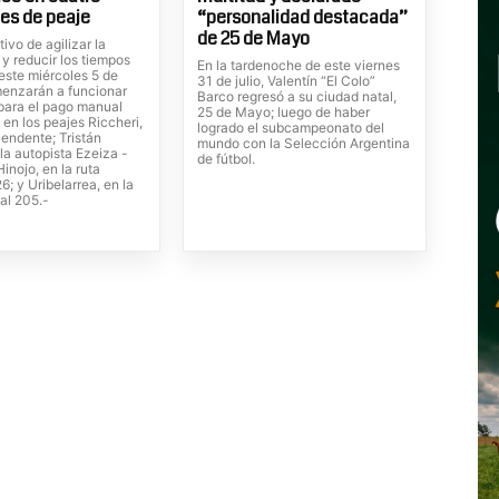
es de peaje
“personalidad destacada”
de 25 de Mayo
tivo de agilizar la
 y reducir los tiempos
En la tardenoche de este viernes
este miércoles 5 de
31 de julio, Valentín “El Colo”
enzarán a funcionar
Barco regresó a su ciudad natal,
 para el pago manual
25 de Mayo; luego de haber
 en los peajes Riccheri,
logrado el subcampeonato del
cendente; Tristán
mundo con la Selección Argentina
la autopista Ezeiza -
de fútbol.
inojo, en la ruta
6; y Uribelarrea, en la
al 205.-