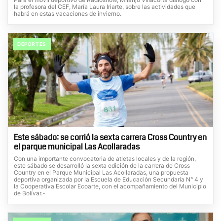
la profesora del CEF, María Laura Iriarte, sobre las actividades que
habrá en estas vacaciones de invierno.
DEPORTES
Este sábado: se corrió la sexta carrera Cross Country en
el parque municipal Las Acollaradas
Con una importante convocatoria de atletas locales y de la región,
este sábado se desarrolló la sexta edición de la carrera de Cross
Country en el Parque Municipal Las Acollaradas, una propuesta
deportiva organizada por la Escuela de Educación Secundaria N° 4 y
la Cooperativa Escolar Ecoarte, con el acompañamiento del Municipio
de Bolívar.-