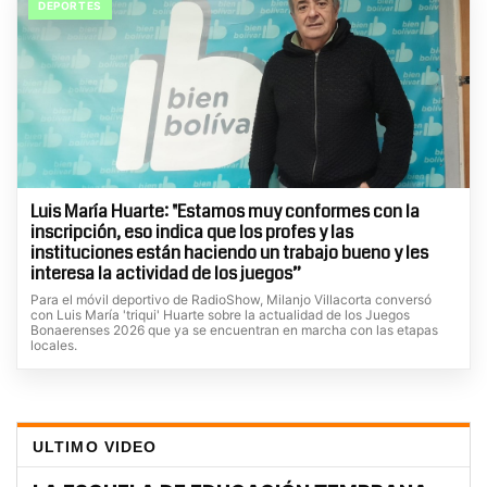
DEPORTES
Luis María Huarte: "Estamos muy conformes con la
inscripción, eso indica que los profes y las
instituciones están haciendo un trabajo bueno y les
interesa la actividad de los juegos”
Para el móvil deportivo de RadioShow, Milanjo Villacorta conversó
con Luis María 'triqui' Huarte sobre la actualidad de los Juegos
Bonaerenses 2026 que ya se encuentran en marcha con las etapas
locales.
ULTIMO VIDEO