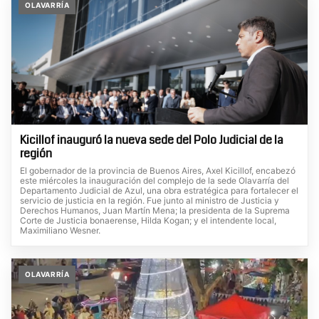
OLAVARRÍA
Kicillof inauguró la nueva sede del Polo Judicial de la
región
El gobernador de la provincia de Buenos Aires, Axel Kicillof, encabezó
este miércoles la inauguración del complejo de la sede Olavarría del
Departamento Judicial de Azul, una obra estratégica para fortalecer el
servicio de justicia en la región. Fue junto al ministro de Justicia y
Derechos Humanos, Juan Martín Mena; la presidenta de la Suprema
Corte de Justicia bonaerense, Hilda Kogan; y el intendente local,
Maximiliano Wesner.
OLAVARRÍA