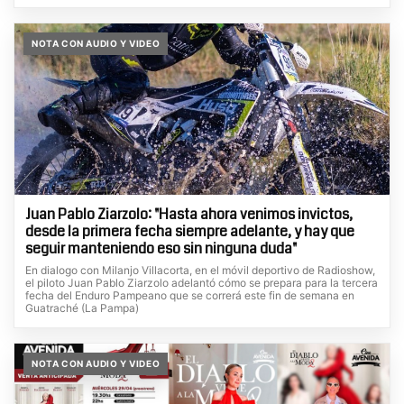
NOTA CON AUDIO Y VIDEO
Juan Pablo Ziarzolo: "Hasta ahora venimos invictos,
desde la primera fecha siempre adelante, y hay que
seguir manteniendo eso sin ninguna duda"
En dialogo con Milanjo Villacorta, en el móvil deportivo de Radioshow,
el piloto Juan Pablo Ziarzolo adelantó cómo se prepara para la tercera
fecha del Enduro Pampeano que se correrá este fin de semana en
Guatraché (La Pampa)
NOTA CON AUDIO Y VIDEO