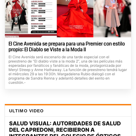
El Cine Avenida se prepara para una Premier con estilo
propio: El Diablo se Viste a la Moda II
El Cine Avenida será escenario de una tarde especial con el
preestreno de “El diablo viste a la moda 2”, una de las películas más
esperadas por fanáticos y fanáticas de la moda, protagonizada por
Meryl Streep y Anne Hathaway. La función de preestreno tendrá lugar
el miércoles 29 a las 19:30h. Margadalena Rubio dialogó con el
programa de Sandra Renna y adelantó detalles del eento en
cuestión.-
ULTIMO VIDEO