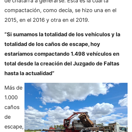
de chatarra a generarse. Esta es la cuarta
compactación, como decía, se hizo una en el
2015, en el 2016 y otra en el 2019.
“Si sumamos la totalidad de los vehículos y la
totalidad de los caños de escape, hoy
estaríamos compactando 1.498 vehículos en
total desde la creación del Juzgado de Faltas
hasta la actualidad”
Más de
1.000
caños
de
escape,