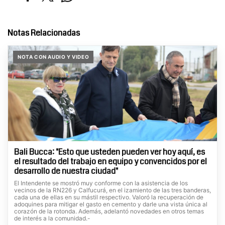
Notas Relacionadas
NOTA CON AUDIO Y VIDEO
Bali Bucca: "Esto que usteden pueden ver hoy aquí, es
el resultado del trabajo en equipo y convencidos por el
desarrollo de nuestra ciudad"
El Intendente se mostró muy conforme con la asistencia de los
vecinos de la RN226 y Calfucurá, en el izamiento de las tres banderas,
cada una de ellas en su mástil respectivo. Valoró la recuperación de
adoquines para mitigar el gasto en cemento y darle una vista única al
corazón de la rotonda. Además, adelantó novedades en otros temas
de interés a la comunidad.-