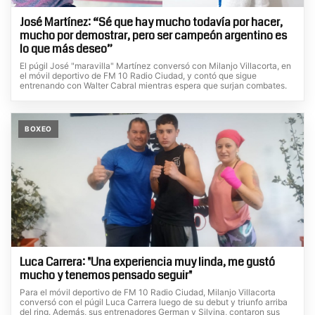
José Martínez: “Sé que hay mucho todavía por hacer,
mucho por demostrar, pero ser campeón argentino es
lo que más deseo”
El púgil José "maravilla" Martínez conversó con Milanjo Villacorta, en
el móvil deportivo de FM 10 Radio Ciudad, y contó que sigue
entrenando con Walter Cabral mientras espera que surjan combates.
BOXEO
Luca Carrera: "Una experiencia muy linda, me gustó
mucho y tenemos pensado seguir"
Para el móvil deportivo de FM 10 Radio Ciudad, Milanjo Villacorta
conversó con el púgil Luca Carrera luego de su debut y triunfo arriba
del ring. Además, sus entrenadores German y Silvina, contaron sus