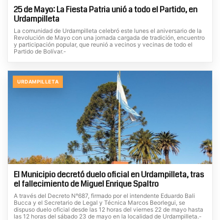
25 de Mayo: La Fiesta Patria unió a todo el Partido, en
Urdampilleta
La comunidad de Urdampilleta celebró este lunes el aniversario de la
Revolución de Mayo con una jornada cargada de tradición, encuentro
y participación popular, que reunió a vecinos y vecinas de todo el
Partido de Bolívar.-
URDAMPILLETA
El Municipio decretó duelo oficial en Urdampilleta, tras
el fallecimiento de Miguel Enrique Spaltro
A través del Decreto N°687, firmado por el intendente Eduardo Bali
Bucca y el Secretario de Legal y Técnica Marcos Beorlegui, se
dispuso duelo oficial desde las 12 horas del viernes 22 de mayo hasta
las 12 horas del sábado 23 de mayo en la localidad de Urdampilleta.-