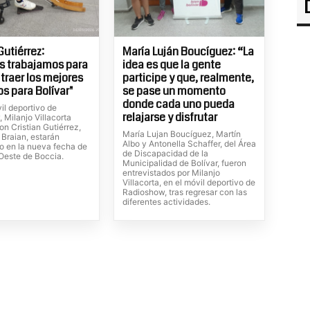
Gutiérrez:
María Luján Boucíguez: “La
s trabajamos para
idea es que la gente
 traer los mejores
participe y que, realmente,
os para Bolívar"
se pase un momento
donde cada uno pueda
il deportivo de
relajarse y disfrutar
 Milanjo Villacorta
n Cristian Gutiérrez,
María Lujan Boucíguez, Martín
 Braian, estarán
Albo y Antonella Schaffer, del Área
o en la nueva fecha de
de Discapacidad de la
 Oeste de Boccia.
Municipalidad de Bolívar, fueron
entrevistados por Milanjo
Villacorta, en el móvil deportivo de
Radioshow, tras regresar con las
diferentes actividades.