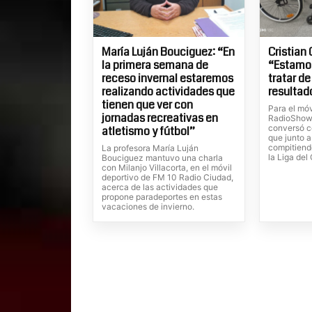
María Luján Bouciguez: “En
Cristian 
la primera semana de
“Estamo
receso invernal estaremos
tratar de
realizando actividades que
resultad
tienen que ver con
Para el móv
jornadas recreativas en
RadioShow,
conversó co
atletismo y fútbol”
que junto a
compitiend
La profesora María Luján
la Liga del
Bouciguez mantuvo una charla
con Milanjo Villacorta, en el móvil
deportivo de FM 10 Radio Ciudad,
acerca de las actividades que
propone paradeportes en estas
vacaciones de invierno.