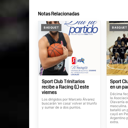
Notas Relacionadas
BASQUET
BASQUET
Sport Club Trinitarios
Sport Clu
recibe a Racing (L) este
en un pa
viernes
Décima fec
la Asociac
Los dirigidos por Marcelo Álvarez
Olavarría e
buscarán ‘en casa’ volver al triunfo
masculina. 
y sumar de a dos puntos.
batalló un 
cayó en Pe
Argentino p
extra.