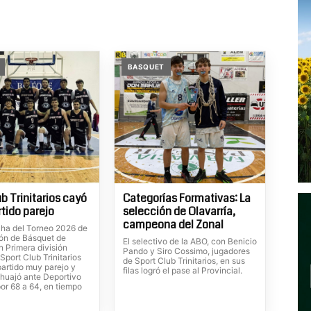
BASQUET
b Trinitarios cayó
Categorías Formativas: La
rtido parejo
selección de Olavarría,
campeona del Zonal
ha del Torneo 2026 de
ión de Básquet de
El selectivo de la ABO, con Benicio
n Primera división
Pando y Siro Cossimo, jugadores
Sport Club Trinitarios
de Sport Club Trinitarios, en sus
partido muy parejo y
filas logró el pase al Provincial.
huajó ante Deportivo
or 68 a 64, en tiempo