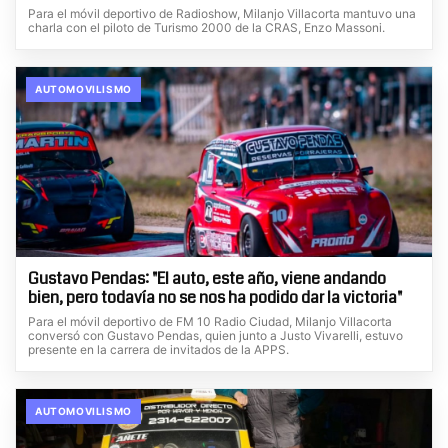
Para el móvil deportivo de Radioshow, Milanjo Villacorta mantuvo una
charla con el piloto de Turismo 2000 de la CRAS, Enzo Massoni.
AUTOMOVILISMO
Gustavo Pendas: "El auto, este año, viene andando
bien, pero todavía no se nos ha podido dar la victoria"
Para el móvil deportivo de FM 10 Radio Ciudad, Milanjo Villacorta
conversó con Gustavo Pendas, quien junto a Justo Vivarelli, estuvo
presente en la carrera de invitados de la APPS.
AUTOMOVILISMO