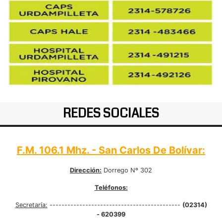
REDES SOCIALES
F.M. 106.1 Mhz. - San Carlos De Bolívar:
Dirección:
Dorrego Nº 302
Teléfonos:
Secretaría:
--------------------------------------------
(02314)
- 620399