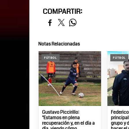
COMPARTIR:
Notas Relacionadas
FÚTBOL
FÚTBOL
Gustavo Piccirillo:
Federico
"Estamos en plena
principa
recuperación y, en el día a
grupo y 
día, viendo cómo
hacer el