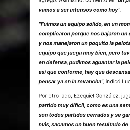
agregó. Asimismo, comentó es
"un p
vamos a ser intensos como hoy".
"Fuimos un equipo sólido, en un mo
complicaron porque nos bajaron un 
y nos manejaron un poquito la pelota
equipo que juega muy bien, pero tu
en defensa, pudimos aguantar la pelo
así que conforme, hay que descansa
pensar ya en la revancha",
indicó Luc
Por otro lado, Ezequiel González, jug
partido muy difícil, como es una semi
son todos partidos cerrados y se ga
más, sacamos un buen resultado de v