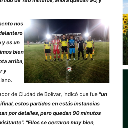
artido de 180 minutos, ahora quedan 90, y
mento nos
delantero
 y es un
vimos bien
ta arriba,
r y
iano.
ador de Ciudad de Bolívar, indicó que fue
"un
final, estos partidos en estás instancias
nan por detalles, pero quedan 90 minutos
isitante".
"Ellos se cerraron muy bien,