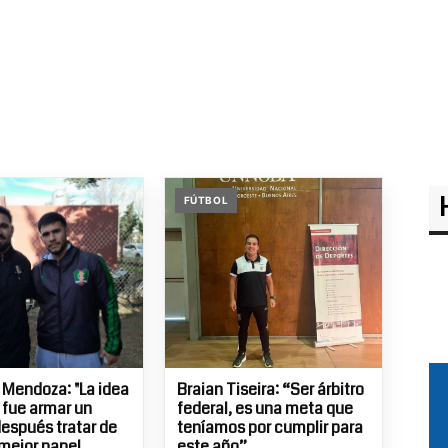
FÚTBOL
 Mendoza: "La idea
Braian Tiseira: “Ser árbitro
l fue armar un
federal, es una meta que
después tratar de
teníamos por cumplir para
 mejor papel
este año”