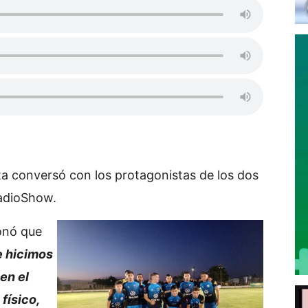
orta conversó con los protagonistas de los dos
RadioShow.
onó que
e hicimos
en el
físico,