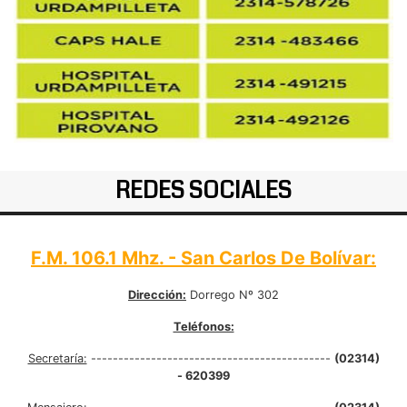
REDES SOCIALES
F.M. 106.1 Mhz. - San Carlos De Bolívar:
Dirección:
Dorrego Nº 302
Teléfonos:
Secretaría:
--------------------------------------------
(02314)
- 620399