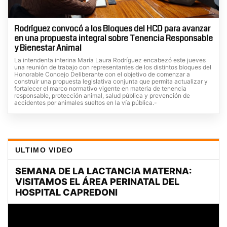
Rodríguez convocó a los Bloques del HCD para avanzar
en una propuesta integral sobre Tenencia Responsable
y Bienestar Animal
La intendenta interina María Laura Rodríguez encabezó este jueves
una reunión de trabajo con representantes de los distintos bloques del
Honorable Concejo Deliberante con el objetivo de comenzar a
construir una propuesta legislativa conjunta que permita actualizar y
fortalecer el marco normativo vigente en materia de tenencia
responsable, protección animal, salud pública y prevención de
accidentes por animales sueltos en la vía pública.-
ULTIMO VIDEO