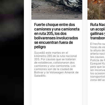
Fuerte choque entre dos
Ruta Nac
camiones y una camioneta
un acopl
en ruta 205, los dos
gallinas
bolivarenses involucrados
transbor
se encuentran fuera de
El hecho su
peligro
horas de es
la altura d
Sucedió este martes en el
arteria nac
kilómetro 265 de la ruta nacional
las causas
205. Por causas que se trataran
Policía de 
de establecer, colisionaron dos
Ezequiel Ka
camiones y una camioneta. Los
para que la
camiones son de la ciudad de
sin inconve
Bolivar y la Volswagen Amarok de
los ocasion
Saladillo.
transportis
zona del a