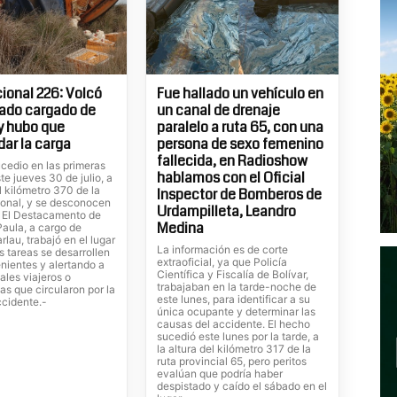
ional 226: Volcó
Fue hallado un vehículo en
ado cargado de
un canal de drenaje
 y hubo que
paralelo a ruta 65, con una
dar la carga
persona de sexo femenino
fallecida, en Radioshow
cedio en las primeras
hablamos con el Oficial
te jueves 30 de julio, a
el kilómetro 370 de la
Inspector de Bomberos de
ional, y se desconocen
Urdampilleta, Leandro
. El Destacamento de
Medina
Paula, a cargo de
rlau, trabajó en el lugar
La información es de corte
s tareas se desarrollen
extraoficial, ya que Policía
nientes y alertando a
Científica y Fiscalía de Bolívar,
ales viajeros o
trabajaban en la tarde-noche de
tas que circularon por la
este lunes, para identificar a su
ccidente.-
única ocupante y determinar las
causas del accidente. El hecho
sucedió este lunes por la tarde, a
la altura del kilómetro 317 de la
ruta provincial 65, pero peritos
evalúan que podría haber
despistado y caído el sábado en el