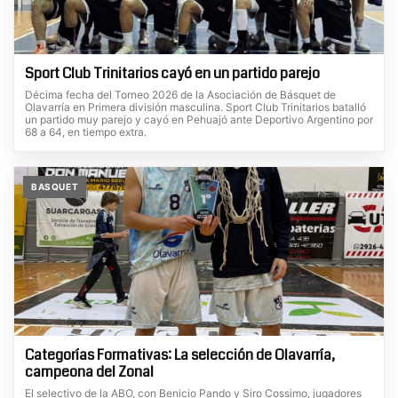
Sport Club Trinitarios cayó en un partido parejo
Décima fecha del Torneo 2026 de la Asociación de Básquet de
Olavarría en Primera división masculina. Sport Club Trinitarios batalló
un partido muy parejo y cayó en Pehuajó ante Deportivo Argentino por
68 a 64, en tiempo extra.
BASQUET
Categorías Formativas: La selección de Olavarría,
campeona del Zonal
El selectivo de la ABO, con Benicio Pando y Siro Cossimo, jugadores