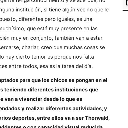
la gente tenga conocimiento y se acerque, no
guna institución, si tiene algún vecino que le
puesto, diferentes pero iguales, es una
muchísimo, que está muy presente en las
mbién muy en conjunto, también van a estar
ercarse, charlar, creo que muchas cosas se
o hay cierto temor es porque nos falta
s entre todos, esa es la tarea del día.
aptados para que los chicos se pongan en el
mos teniendo diferentes instituciones que
e van a vivenciar desde lo que es
vendados y realizar diferentes actividades, y
rios deportes, entre ellos va a ser Thorwald,
videntes o con capacidad visual reducida,