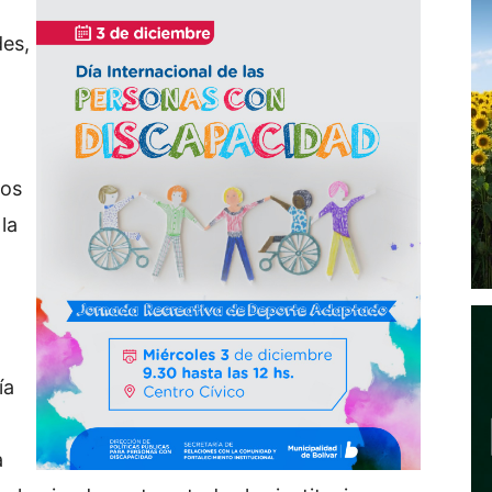
des,
nos
la
ía
a