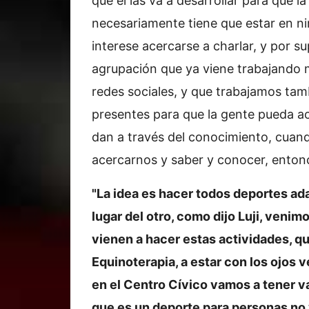
que él las va a desarrollar para que 
necesariamente tiene que estar en nin
interese acercarse a charlar, y por su
agrupación que ya viene trabajando 
redes sociales, y que trabajamos ta
presentes para que la gente pueda ac
dan a través del conocimiento, cuand
acercarnos y saber y conocer, entonce
"La idea es hacer todos deportes ad
lugar del otro, como dijo Luji, veni
vienen a hacer estas actividades, qu
Equinoterapia, a estar con los ojos 
en el Centro Cívico vamos a tener va
que es un deporte para personas no 