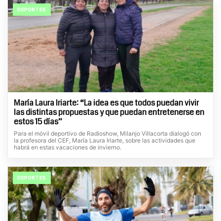
DEPORTES
María Laura Iriarte: “La idea es que todos puedan vivir
las distintas propuestas y que puedan entretenerse en
estos 15 días”
Para el móvil deportivo de Radioshow, Milanjo Villacorta dialogó con
la profesora del CEF, María Laura Iriarte, sobre las actividades que
habrá en estas vacaciones de invierno.
DEPORTES