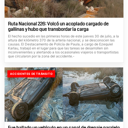
Ruta Nacional 226: Volcó un acoplado cargado de
gallinas y hubo que transbordar la carga
El hecho sucedio en las primeras horas de este jueves 30 de julio, a la
altura del kilómetro 370 de la arteria nacional, y se desconocen las
causas. El Destacamento de Policía de Paula, a cargo de Ezequiel
Karlau, trabajó en el lugar para que las tareas se desarrollen sin
inconvenientes y alertando a los ocasionales viajeros o transportistas
que circularon por la zona del accidente.-
ACCIDENTES DE TRÁNSITO
Fue hallado un vehículo en un canal de drenaje paralelo