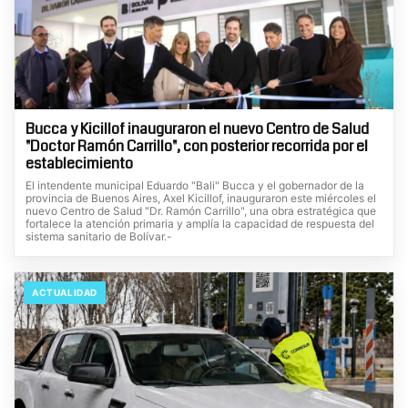
Bucca y Kicillof inauguraron el nuevo Centro de Salud
"Doctor Ramón Carrillo", con posterior recorrida por el
establecimiento
El intendente municipal Eduardo "Bali" Bucca y el gobernador de la
provincia de Buenos Aires, Axel Kicillof, inauguraron este miércoles el
nuevo Centro de Salud "Dr. Ramón Carrillo", una obra estratégica que
fortalece la atención primaria y amplía la capacidad de respuesta del
sistema sanitario de Bolívar.-
ACTUALIDAD