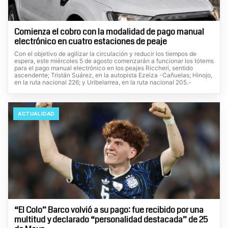
Comienza el cobro con la modalidad de pago manual
electrónico en cuatro estaciones de peaje
Con el objetivo de agilizar la circulación y reducir los tiempos de
espera, este miércoles 5 de agosto comenzarán a funcionar los tótems
para el pago manual electrónico en los peajes Riccheri, sentido
ascendente; Tristán Suárez, en la autopista Ezeiza -Cañuelas; Hinojo,
en la ruta nacional 226; y Uribelarrea, en la ruta nacional 205.-
ACTUALIDAD
“El Colo” Barco volvió a su pago: fue recibido por una
multitud y declarado “personalidad destacada” de 25