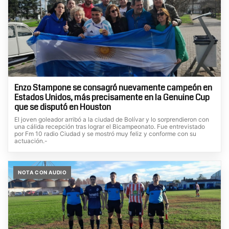
Enzo Stampone se consagró nuevamente campeón en
Estados Unidos, más precisamente en la Genuine Cup
que se disputó en Houston
El joven goleador arribó a la ciudad de Bolívar y lo sorprendieron con
una cálida recepción tras lograr el Bicampeonato. Fue entrevistado
por Fm 10 radio Ciudad y se mostró muy feliz y conforme con su
actuación.-
NOTA CON AUDIO