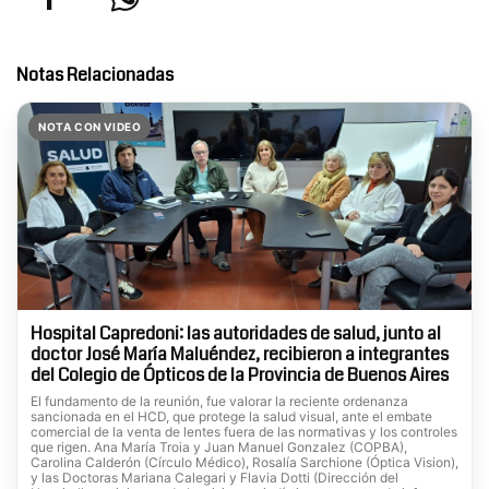
Notas Relacionadas
NOTA CON VIDEO
Hospital Capredoni: las autoridades de salud, junto al
doctor José María Maluéndez, recibieron a integrantes
del Colegio de Ópticos de la Provincia de Buenos Aires
El fundamento de la reunión, fue valorar la reciente ordenanza
sancionada en el HCD, que protege la salud visual, ante el embate
comercial de la venta de lentes fuera de las normativas y los controles
que rigen. Ana María Troia y Juan Manuel Gonzalez (COPBA),
Carolina Calderón (Círculo Médico), Rosalía Sarchione (Óptica Vision),
y las Doctoras Mariana Calegari y Flavia Dotti (Dirección del