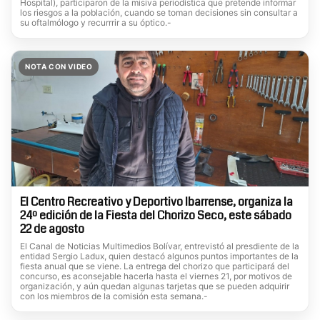
Hospital), participaron de la misiva periodística que pretende informar
los riesgos a la población, cuando se toman decisiones sin consultar a
su oftalmólogo y recurrrir a su óptico.-
NOTA CON VIDEO
El Centro Recreativo y Deportivo Ibarrense, organiza la
24º edición de la Fiesta del Chorizo Seco, este sábado
22 de agosto
El Canal de Noticias Multimedios Bolívar, entrevistó al presdiente de la
entidad Sergio Ladux, quien destacó algunos puntos importantes de la
fiesta anual que se viene. La entrega del chorizo que participará del
concurso, es aconsejable hacerla hasta el viernes 21, por motivos de
organización, y aún quedan algunas tarjetas que se pueden adquirir
con los miembros de la comisión esta semana.-