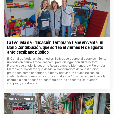
La Escuela de Educación Temprana tiene en venta un
Bono Contribución, que sortea el viernes 14 de agosto
ante escribano público
El Canal de Noticias Multimedios Bolívar, se acercó al establecimiento
ubicado en barrio Anteo Gasparri, para dialogar con su directora,
Florencia Asencio, la docente Rosa campero Montenegro y Florencia
Marchione. Contaron que desde la Cooperadora de la institución,
pretenden cambiar cortinas, pintar y adquirir un equipo de sonido. El
costo de de mil pesos, y la cuota anual es de 10 mil. Acercándose a la
escuela o poniéndose en contacto con los docentes, se pueden
comprar y colaborar.-
NOTA CON VIDEO