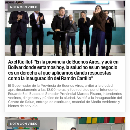
NOTA CON VIDEO
Axel Kicillof: "En la provincia de Buenos Aires, y acá en
Bolívar donde estamos hoy, la salud no es un negocio
es un derecho al que aplicamos dando respuestas
como la inauguración del Ramón Carrillo"
El Gobernador de la Provincia de Buenos Aires, arribó a la ciudad
aproximadamente a las 18.00 horas, y fue recibido por el Intendente
Eduardo Bali Bucca, el Senador Provincial Marcos Pisano, Intendentes
vecinos, dirigentes y público de la ciudad. Asistió a la inauguración del
Centro de Salud, entrega de escrituras, material de Medio Ambiente y
bienes de servicio.-
NOTA CON VIDEO