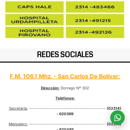
REDES SOCIALES
F.M. 106.1 Mhz. - San Carlos De Bolívar:
Dirección:
Dorrego Nº 302
Teléfonos:
Secretaría:
--------------------------------------------
(02314)
- 620399
Mensajero:
--------------------------------------------
(02314)
- 620485