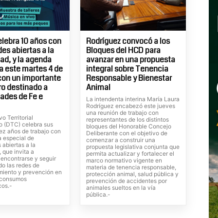
elebra 10 años con
Rodríguez convocó a los
es abiertas a la
Bloques del HCD para
d, y la agenda
avanzar en una propuesta
 este martes 4 de
integral sobre Tenencia
con un importante
Responsable y Bienestar
o destinado a
Animal
ades de Fe e
La intendenta interina María Laura
Rodríguez encabezó este jueves
una reunión de trabajo con
vo Territorial
representantes de los distintos
o (DTC) celebra sus
bloques del Honorable Concejo
ez años de trabajo con
Deliberante con el objetivo de
 especial de
comenzar a construir una
 abiertas a la
propuesta legislativa conjunta que
 que invita a
permita actualizar y fortalecer el
, encontrarse y seguir
marco normativo vigente en
do las redes de
materia de tenencia responsable,
iento y prevención en
protección animal, salud pública y
s consumos
prevención de accidentes por
cos.-
animales sueltos en la vía
pública.-