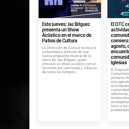
Este jueves: Jaz Bríguez
El DTC c
presenta un Show
actividad
Acústico en el marco de
comunida
Patios de Cultura
comienza
agosto, 
La Dirección de Cultura invita a la
encuentr
comunidad a disfrutar de una
nueva propuesta musical de la
comunid
mano de Jaz Bríguez, quien
Iglesias
ofrecerá un show acústico con un
recorrido por canciones y clásicos
El Dispositi
de todos los tiempos.-
Comunitari
primeros di
una agenda
actividades
comunidad,
reflexionar
fortalecien
acompañam
torno a lo
problemáti