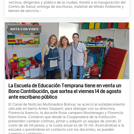
vecinos, dirigentes y público de la ciudad. Asistió a la inauguración del
Centro de Salud, entrega de escrituras, material de Medio Ambiente y
bienes de servicio.-
NOTA CON VIDEO
La Escuela de Educación Temprana tiene en venta un
Bono Contribución, que sortea el viernes 14 de agosto
ante escribano público
El Canal de Noticias Multimedios Bolívar, se acercó al establecimiento
ubicado en barrio Anteo Gasparri, para dialogar con su directora,
Florencia Asencio, la docente Rosa campero Montenegro y Florencia
Marchione. Contaron que desde la Cooperadora de la institución,
pretenden cambiar cortinas, pintar y adquirir un equipo de sonido. El
costo de de mil pesos, y la cuota anual es de 10 mil. Acercándose a la
escuela o poniéndose en contacto con los docentes, se pueden
comprar y colaborar.-