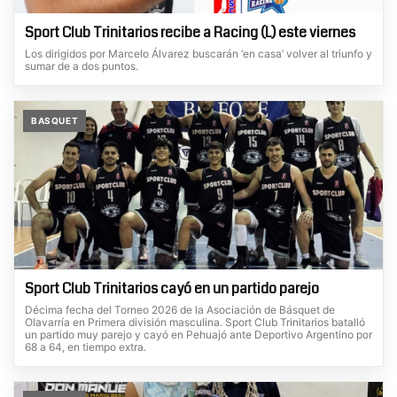
Sport Club Trinitarios recibe a Racing (L) este viernes
Los dirigidos por Marcelo Álvarez buscarán ‘en casa’ volver al triunfo y
sumar de a dos puntos.
BASQUET
Sport Club Trinitarios cayó en un partido parejo
Décima fecha del Torneo 2026 de la Asociación de Básquet de
Olavarría en Primera división masculina. Sport Club Trinitarios batalló
un partido muy parejo y cayó en Pehuajó ante Deportivo Argentino por
68 a 64, en tiempo extra.