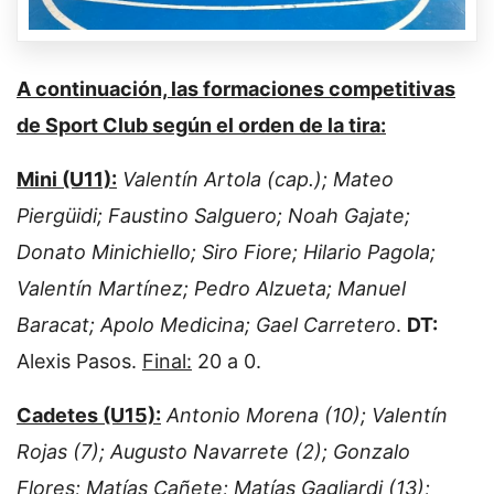
A continuación, las formaciones competitivas
de Sport Club según el orden de la tira:
Mini (U11):
Valentín Artola (cap.); Mateo
Piergüidi; Faustino Salguero; Noah Gajate;
Donato Minichiello; Siro Fiore; Hilario Pagola;
Valentín Martínez; Pedro Alzueta; Manuel
Baracat; Apolo Medicina; Gael Carretero
.
DT:
Alexis Pasos.
Final:
20 a 0.
Cadetes (U15):
Antonio Morena (10); Valentín
Rojas (7); Augusto Navarrete (2); Gonzalo
Flores; Matías Cañete; Matías Gagliardi (13);