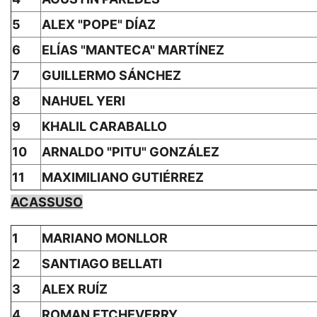
5
ALEX "POPE" DÍAZ
6
ELÍAS "MANTECA" MARTÍNEZ
7
GUILLERMO SÁNCHEZ
8
NAHUEL YERI
9
KHALIL CARABALLO
10
ARNALDO "PITU" GONZÁLEZ
11
MAXIMILIANO GUTIÉRREZ
ACASSUSO
1
MARIANO MONLLOR
2
SANTIAGO BELLATI
3
ALEX RUÍZ
4
ROMAN ETCHEVERRY