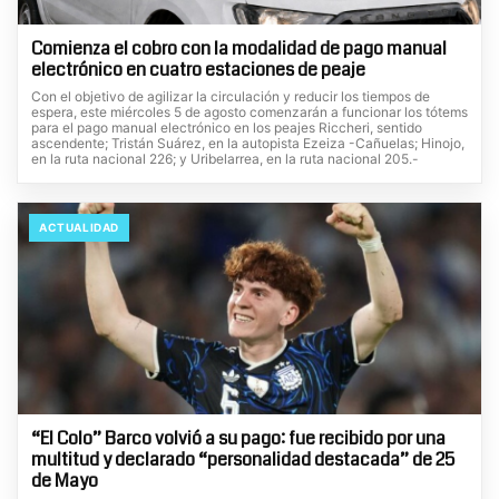
Comienza el cobro con la modalidad de pago manual
electrónico en cuatro estaciones de peaje
Con el objetivo de agilizar la circulación y reducir los tiempos de
espera, este miércoles 5 de agosto comenzarán a funcionar los tótems
para el pago manual electrónico en los peajes Riccheri, sentido
ascendente; Tristán Suárez, en la autopista Ezeiza -Cañuelas; Hinojo,
en la ruta nacional 226; y Uribelarrea, en la ruta nacional 205.-
ACTUALIDAD
“El Colo” Barco volvió a su pago: fue recibido por una
multitud y declarado “personalidad destacada” de 25
de Mayo