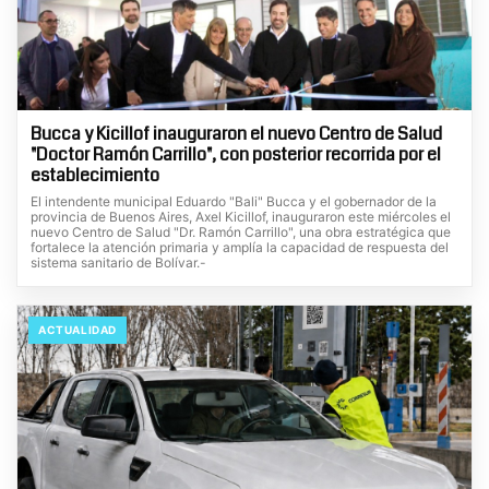
Bucca y Kicillof inauguraron el nuevo Centro de Salud
"Doctor Ramón Carrillo", con posterior recorrida por el
establecimiento
El intendente municipal Eduardo "Bali" Bucca y el gobernador de la
provincia de Buenos Aires, Axel Kicillof, inauguraron este miércoles el
nuevo Centro de Salud "Dr. Ramón Carrillo", una obra estratégica que
fortalece la atención primaria y amplía la capacidad de respuesta del
sistema sanitario de Bolívar.-
ACTUALIDAD