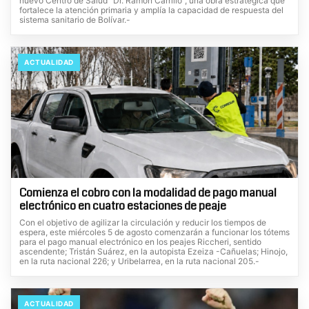
nuevo Centro de Salud "Dr. Ramón Carrillo", una obra estratégica que
fortalece la atención primaria y amplía la capacidad de respuesta del
sistema sanitario de Bolívar.-
ACTUALIDAD
Comienza el cobro con la modalidad de pago manual
electrónico en cuatro estaciones de peaje
Con el objetivo de agilizar la circulación y reducir los tiempos de
espera, este miércoles 5 de agosto comenzarán a funcionar los tótems
para el pago manual electrónico en los peajes Riccheri, sentido
ascendente; Tristán Suárez, en la autopista Ezeiza -Cañuelas; Hinojo,
en la ruta nacional 226; y Uribelarrea, en la ruta nacional 205.-
ACTUALIDAD