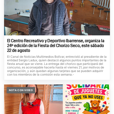
El Centro Recreativo y Deportivo Ibarrense, organiza la
24º edición de la Fiesta del Chorizo Seco, este sábado
22 de agosto
El Canal de Noticias Multimedios Bolívar, entrevistó al presdiente de la
entidad Sergio Ladux, quien destacó algunos puntos importantes de la
fiesta anual que se viene. La entrega del chorizo que participará del
concurso, es aconsejable hacerla hasta el viernes 21, por motivos de
organización, y aún quedan algunas tarjetas que se pueden adquirir
con los miembros de la comisión esta semana.-
NOTA CON VIDEO