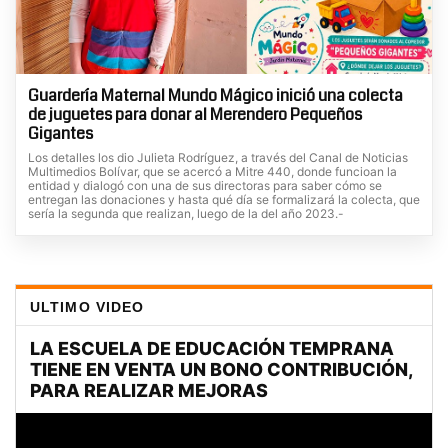
Guardería Maternal Mundo Mágico inició una colecta
de juguetes para donar al Merendero Pequeños
Gigantes
Los detalles los dio Julieta Rodríguez, a través del Canal de Noticias
Multimedios Bolívar, que se acercó a Mitre 440, donde funcioan la
entidad y dialogó con una de sus directoras para saber cómo se
entregan las donaciones y hasta qué día se formalizará la colecta, que
sería la segunda que realizan, luego de la del año 2023.-
ULTIMO VIDEO