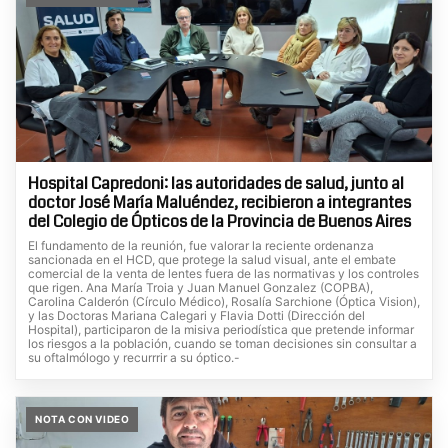
Hospital Capredoni: las autoridades de salud, junto al
doctor José María Maluéndez, recibieron a integrantes
del Colegio de Ópticos de la Provincia de Buenos Aires
El fundamento de la reunión, fue valorar la reciente ordenanza
sancionada en el HCD, que protege la salud visual, ante el embate
comercial de la venta de lentes fuera de las normativas y los controles
que rigen. Ana María Troia y Juan Manuel Gonzalez (COPBA),
Carolina Calderón (Círculo Médico), Rosalía Sarchione (Óptica Vision),
y las Doctoras Mariana Calegari y Flavia Dotti (Dirección del
Hospital), participaron de la misiva periodística que pretende informar
los riesgos a la población, cuando se toman decisiones sin consultar a
su oftalmólogo y recurrrir a su óptico.-
NOTA CON VIDEO