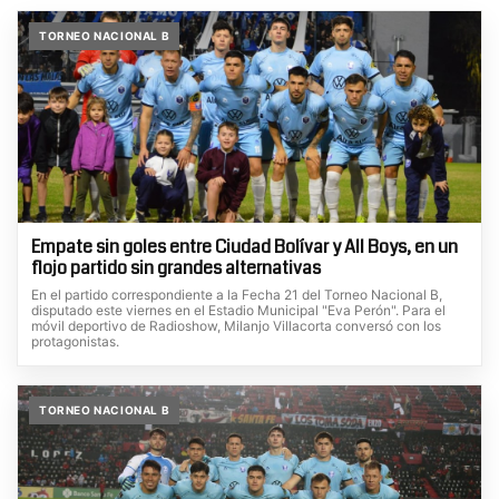
TORNEO NACIONAL B
Empate sin goles entre Ciudad Bolívar y All Boys, en un
flojo partido sin grandes alternativas
En el partido correspondiente a la Fecha 21 del Torneo Nacional B,
disputado este viernes en el Estadio Municipal "Eva Perón". Para el
móvil deportivo de Radioshow, Milanjo Villacorta conversó con los
protagonistas.
TORNEO NACIONAL B