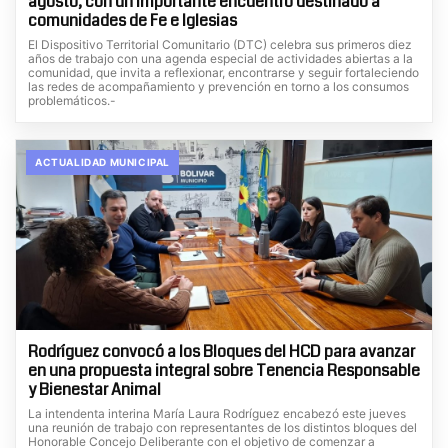
agosto, con un importante encuentro destinado a
comunidades de Fe e Iglesias
El Dispositivo Territorial Comunitario (DTC) celebra sus primeros diez
años de trabajo con una agenda especial de actividades abiertas a la
comunidad, que invita a reflexionar, encontrarse y seguir fortaleciendo
las redes de acompañamiento y prevención en torno a los consumos
problemáticos.-
ACTUALIDAD MUNICIPAL
Rodríguez convocó a los Bloques del HCD para avanzar
en una propuesta integral sobre Tenencia Responsable
y Bienestar Animal
La intendenta interina María Laura Rodríguez encabezó este jueves
una reunión de trabajo con representantes de los distintos bloques del
Honorable Concejo Deliberante con el objetivo de comenzar a